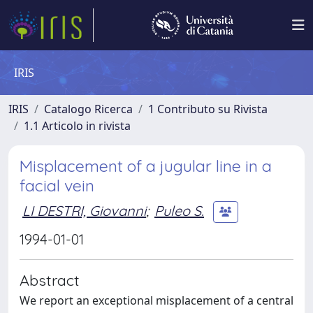
IRIS
IRIS
Catalogo Ricerca
1 Contributo su Rivista
1.1 Articolo in rivista
Misplacement of a jugular line in a
facial vein
LI DESTRI, Giovanni
;
Puleo S.
1994-01-01
Abstract
We report an exceptional misplacement of a central