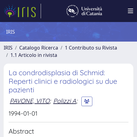
IRIS
IRIS
Catalogo Ricerca
1 Contributo su Rivista
1.1 Articolo in rivista
La condrodisplasia di Schmid:
Reperti clinici e radiologici su due
pazienti
PAVONE, VITO
;
Polizzi A
;
1994-01-01
Abstract