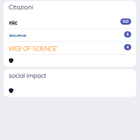
Citazioni
ND
6
4
social impact
Powered by
IRIS
-
about IRIS
-
Utilizzo dei cookie
Copyright © 2026