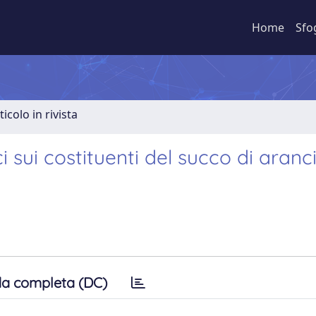
Home
Sfo
ticolo in rivista
i sui costituenti del succo di aranc
a completa (DC)