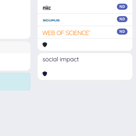
ND
ND
ND
social impact