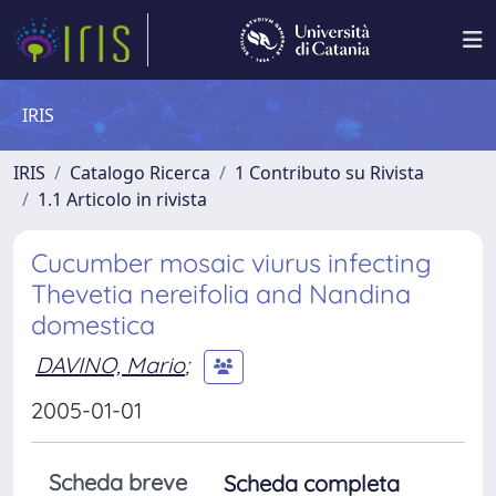
IRIS
IRIS
Catalogo Ricerca
1 Contributo su Rivista
1.1 Articolo in rivista
Cucumber mosaic viurus infecting
Thevetia nereifolia and Nandina
domestica
DAVINO, Mario
;
2005-01-01
Scheda breve
Scheda completa