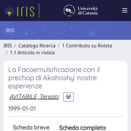
IRIS
IRIS
Catalogo Ricerca
1 Contributo su Rivista
1.1 Articolo in rivista
La Facoemulsificazione con il
prechop di Akahoshy: nostre
esperienze
AVITABILE, Teresio
;
1999-01-01
Scheda breve
Scheda completa