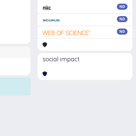
ND
ND
ND
social impact