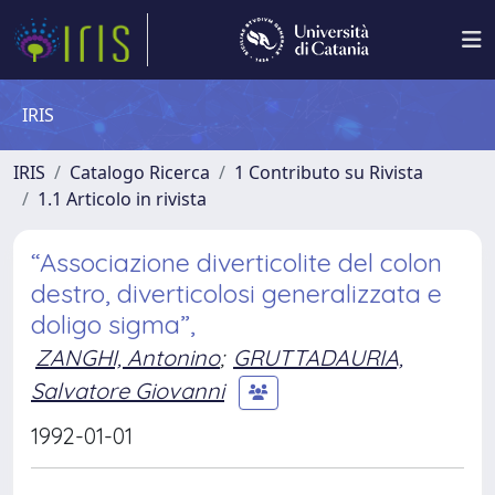
IRIS
IRIS
Catalogo Ricerca
1 Contributo su Rivista
1.1 Articolo in rivista
“Associazione diverticolite del colon
destro, diverticolosi generalizzata e
doligo sigma”,
ZANGHI, Antonino
;
GRUTTADAURIA,
Salvatore Giovanni
1992-01-01