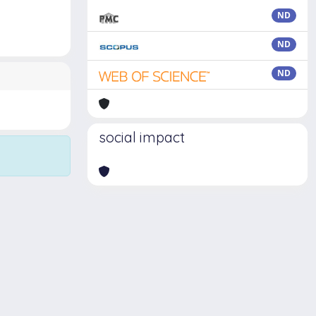
ND
ND
ND
social impact