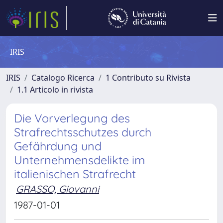
IRIS
IRIS
Catalogo Ricerca
1 Contributo su Rivista
1.1 Articolo in rivista
Die Vorverlegung des
Strafrechtsschutzes durch
Gefährdung und
Unternehmensdelikte im
italienischen Strafrecht
GRASSO, Giovanni
1987-01-01