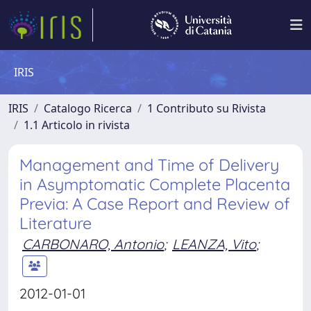
IRIS
IRIS
Catalogo Ricerca
1 Contributo su Rivista
1.1 Articolo in rivista
Management and Time of Delivery
in Asymptomatic Complete Placenta
Previa: A Case Report and Review of
Literature
CARBONARO, Antonio
;
LEANZA, Vito
;
2012-01-01