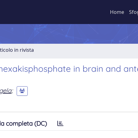
Home
Sfo
ticolo in rivista
olhexakisphosphate in brain and ant
gela
;
a completa (DC)