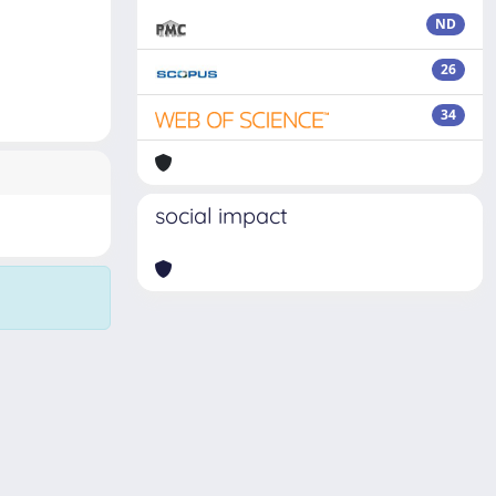
ND
26
34
social impact