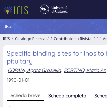
IRIS
IRIS
Catalogo Ricerca
1 Contributo su Rivista
1.1 Ar
Specific binding sites for inosit
pituitary
COPANI, Agata Graziella
;
SORTINO, Maria An
1990-01-01
Scheda breve
Scheda completa
Sched