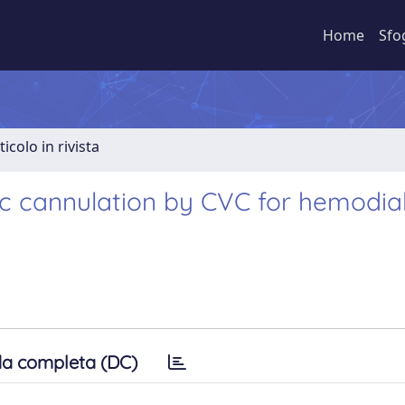
Home
Sfo
ticolo in rivista
cic cannulation by CVC for hemodial
a completa (DC)