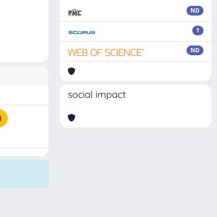
ND
1
ND
social impact
i