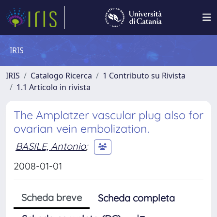
IRIS
IRIS
Catalogo Ricerca
1 Contributo su Rivista
1.1 Articolo in rivista
The Amplatzer vascular plug also for
ovarian vein embolization.
BASILE, Antonio
;
2008-01-01
Scheda breve
Scheda completa