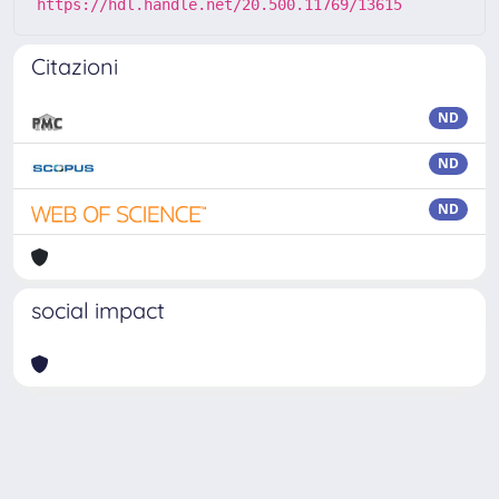
https://hdl.handle.net/20.500.11769/13615
Citazioni
ND
ND
ND
social impact
Powered by
IRIS
-
about IRIS
-