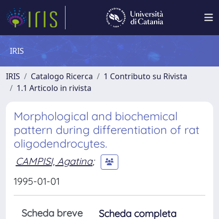
IRIS
IRIS
Catalogo Ricerca
1 Contributo su Rivista
1.1 Articolo in rivista
Morphological and biochemical
pattern during differentiation of rat
oligodendrocytes.
CAMPISI, Agatina
;
1995-01-01
Scheda breve
Scheda completa