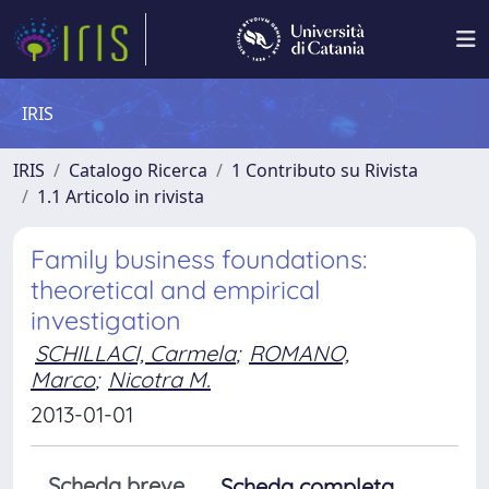
IRIS
IRIS
Catalogo Ricerca
1 Contributo su Rivista
1.1 Articolo in rivista
Family business foundations:
theoretical and empirical
investigation
SCHILLACI, Carmela
;
ROMANO,
Marco
;
Nicotra M.
2013-01-01
Scheda breve
Scheda completa