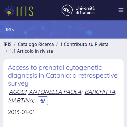
IRIS
IRIS
Catalogo Ricerca
1 Contributo su Rivista
1.1 Articolo in rivista
Access to prenatal cytogenetic
diagnosis in Catania: a retrospective
survey
AGODI, ANTONELLA PAOLA
;
BARCHITTA,
MARTINA
;
2013-01-01