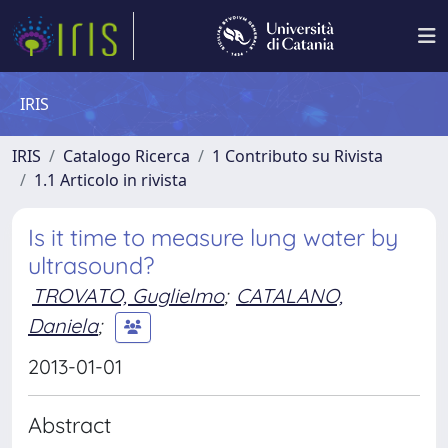
IRIS
IRIS
Catalogo Ricerca
1 Contributo su Rivista
1.1 Articolo in rivista
Is it time to measure lung water by
ultrasound?
TROVATO, Guglielmo
;
CATALANO,
Daniela
;
2013-01-01
Abstract