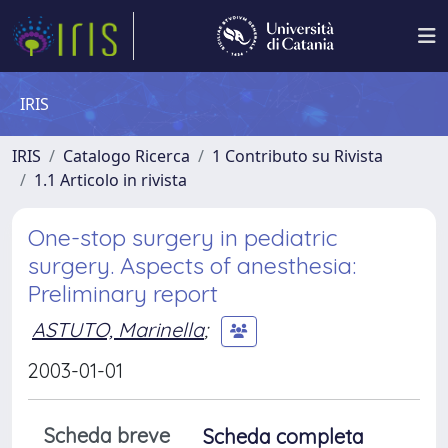
IRIS
IRIS
Catalogo Ricerca
1 Contributo su Rivista
1.1 Articolo in rivista
One-stop surgery in pediatric
surgery. Aspects of anesthesia:
Preliminary report
ASTUTO, Marinella
;
2003-01-01
Scheda breve
Scheda completa