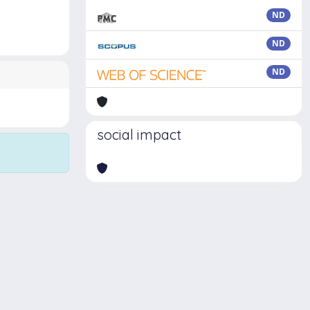
ND
ND
ND
social impact