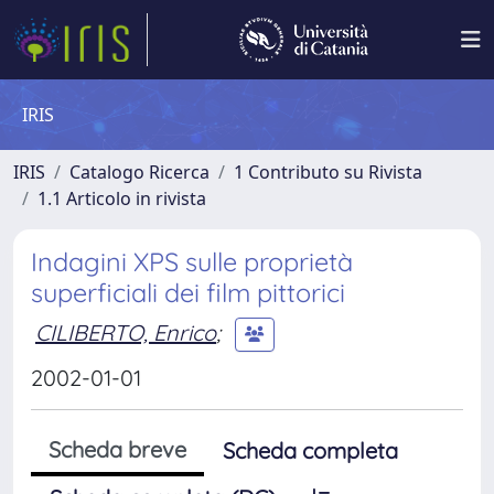
IRIS
IRIS
Catalogo Ricerca
1 Contributo su Rivista
1.1 Articolo in rivista
Indagini XPS sulle proprietà
superficiali dei film pittorici
CILIBERTO, Enrico
;
2002-01-01
Scheda breve
Scheda completa