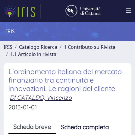
IRIS
IRIS
Catalogo Ricerca
1 Contributo su Rivista
1.1 Articolo in rivista
L'ordinamento italiano del mercato
finanziario tra continuità e
innovazioni. Le ragioni del cliente
DI CATALDO, Vincenzo
2013-01-01
Scheda breve
Scheda completa