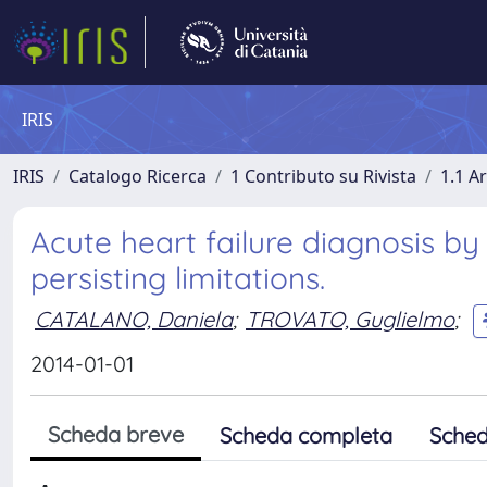
IRIS
IRIS
Catalogo Ricerca
1 Contributo su Rivista
1.1 Ar
Acute heart failure diagnosis b
persisting limitations.
CATALANO, Daniela
;
TROVATO, Guglielmo
;
2014-01-01
Scheda breve
Scheda completa
Sched