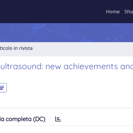
Home
Sfo
ticolo in rivista
y ultrasound: new achievements an
a completa (DC)