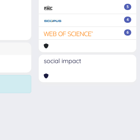
5
4
6
social impact