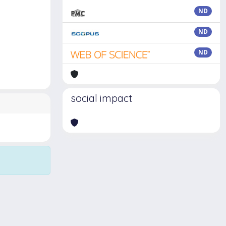
ND
ND
ND
social impact