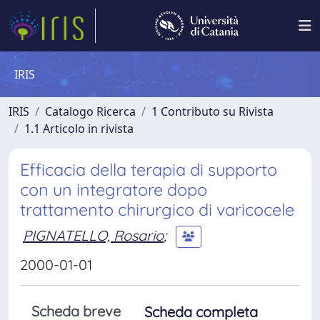
IRIS
IRIS
Catalogo Ricerca
1 Contributo su Rivista
1.1 Articolo in rivista
Efficacia della terapia di supporto
con un integratore dopo
trattamento chirurgico di varicocele
PIGNATELLO, Rosario
;
2000-01-01
Scheda breve
Scheda completa