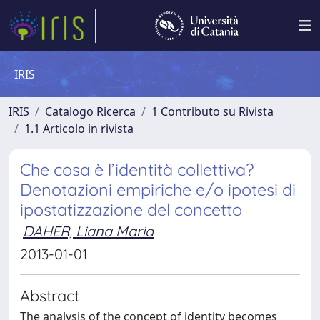
IRIS
IRIS
Catalogo Ricerca
1 Contributo su Rivista
1.1 Articolo in rivista
Che cosa è l’identità collettiva?
Denotazioni empiriche e/o ipotesi di
ipostatizzazione del concetto
DAHER, Liana Maria
2013-01-01
Abstract
The analysis of the concept of identity becomes