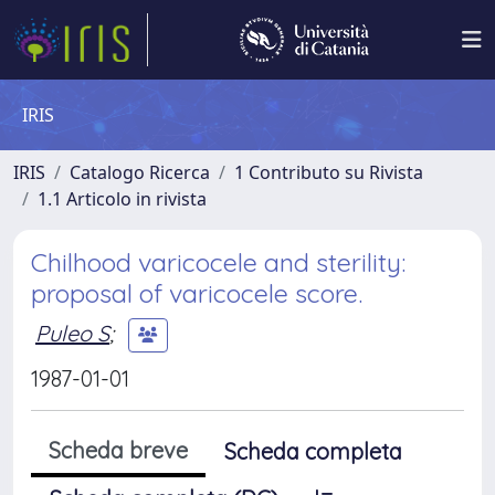
IRIS
IRIS
Catalogo Ricerca
1 Contributo su Rivista
1.1 Articolo in rivista
Chilhood varicocele and sterility:
proposal of varicocele score.
Puleo S
;
1987-01-01
Scheda breve
Scheda completa