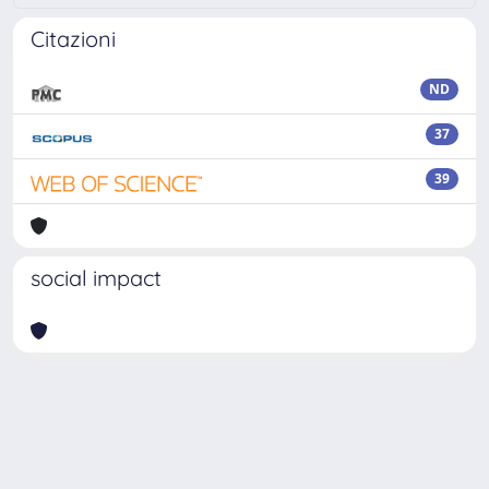
Citazioni
ND
37
39
social impact
Powered by
IRIS
-
about IRIS
-
Utilizzo dei cookie
Copyright © 2026