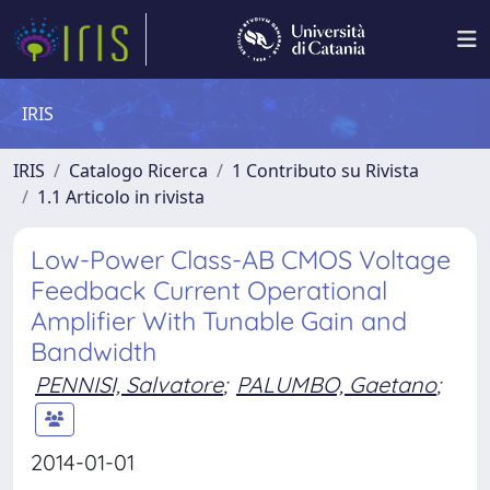
IRIS
IRIS
Catalogo Ricerca
1 Contributo su Rivista
1.1 Articolo in rivista
Low-Power Class-AB CMOS Voltage
Feedback Current Operational
Amplifier With Tunable Gain and
Bandwidth
PENNISI, Salvatore
;
PALUMBO, Gaetano
;
2014-01-01