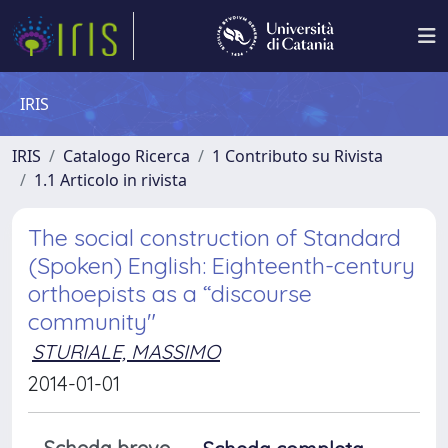
IRIS
IRIS
Catalogo Ricerca
1 Contributo su Rivista
1.1 Articolo in rivista
The social construction of Standard
(Spoken) English: Eighteenth-century
orthoepists as a “discourse
community"
STURIALE, MASSIMO
2014-01-01