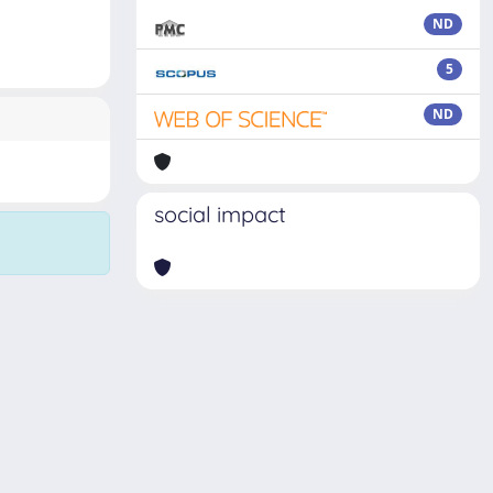
ND
5
ND
social impact