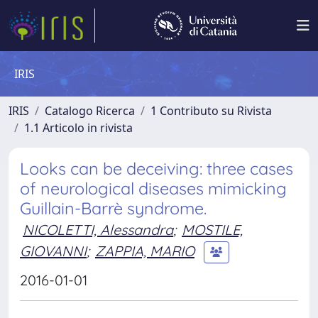
IRIS
IRIS
Catalogo Ricerca
1 Contributo su Rivista
1.1 Articolo in rivista
Looks can be deceiving: three cases
of neurological diseases mimicking
Guillain-Barrè syndrome.
NICOLETTI, Alessandra
;
MOSTILE,
GIOVANNI
;
ZAPPIA, MARIO
2016-01-01