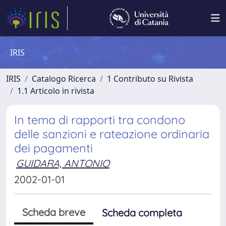
IRIS
IRIS
Catalogo Ricerca
1 Contributo su Rivista
1.1 Articolo in rivista
In tema di rapporti tra condono
delle sanzioni e rateazione ordinaria
dei pagamenti
GUIDARA, ANTONIO
2002-01-01
Scheda breve
Scheda completa