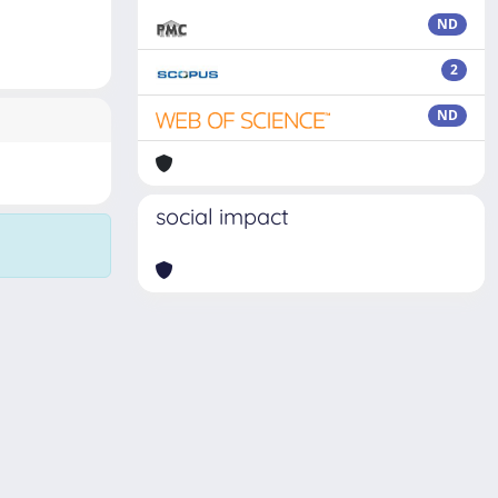
ND
2
ND
social impact