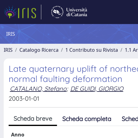
IRIS
IRIS
Catalogo Ricerca
1 Contributo su Rivista
1.1 Ar
Late quaternary uplift of northea
normal faulting deformation
CATALANO, Stefano
;
DE GUIDI, GIORGIO
2003-01-01
Scheda breve
Scheda completa
Sched
Anno