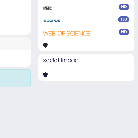
ND
103
ND
social impact