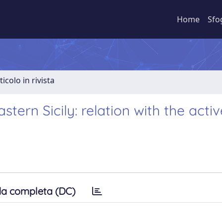
Home
Sfo
ticolo in rivista
stern Sicily: relation with the activ
a completa (DC)