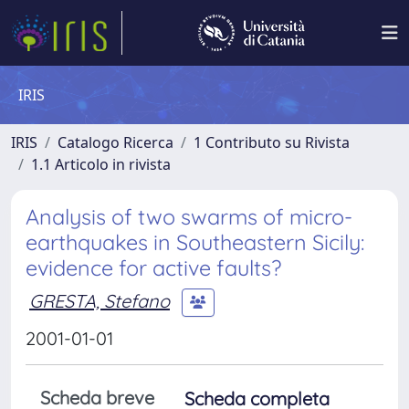
IRIS
IRIS
Catalogo Ricerca
1 Contributo su Rivista
1.1 Articolo in rivista
Analysis of two swarms of micro-
earthquakes in Southeastern Sicily:
evidence for active faults?
GRESTA, Stefano
2001-01-01
Scheda breve
Scheda completa