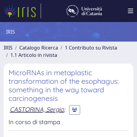
IRIS
IRIS
Catalogo Ricerca
1 Contributo su Rivista
1.1 Articolo in rivista
MicroRNAs in metaplastic
transformation of the esophagus:
something in the way toward
carcinogenesis
CASTORINA, Sergio
;
In corso di stampa