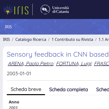
IRIS
IRIS
Catalogo Ricerca
1 Contributo su Rivista
1.1 Ar
Sensory feedback in CNN based 
ARENA, Paolo Pietro
;
FORTUNA, Luigi
;
FRASC
2003-01-01
Scheda breve
Scheda completa
Sched
Anno
2003