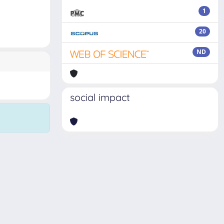
1
20
ND
social impact