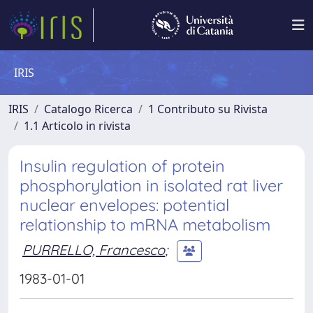
IRIS
IRIS
Catalogo Ricerca
1 Contributo su Rivista
1.1 Articolo in rivista
Insulin regulation of protein
phosphorylation in isolated rat liver
nuclear envelopes: potential
relationship to mRNA metabolism
PURRELLO, Francesco
;
1983-01-01