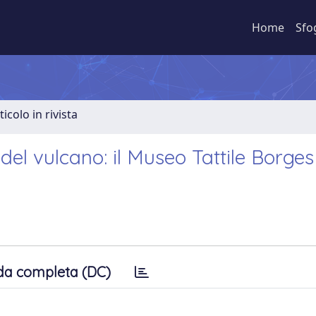
Home
Sfo
ticolo in rivista
del vulcano: il Museo Tattile Borges
da completa (DC)