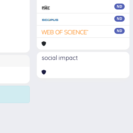
ND
ND
ND
social impact