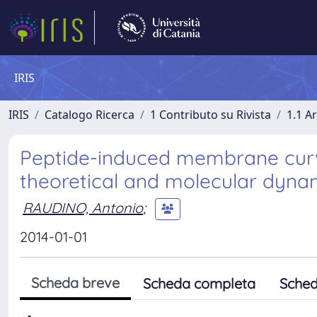
IRIS
IRIS
Catalogo Ricerca
1 Contributo su Rivista
1.1 Ar
Peptide-induced membrane curva
theoretical and molecular dynam
RAUDINO, Antonio
;
2014-01-01
Scheda breve
Scheda completa
Sched