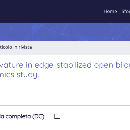
Home
Sfo
ticolo in rivista
ture in edge-stabilized open bila
ics study.
a completa (DC)