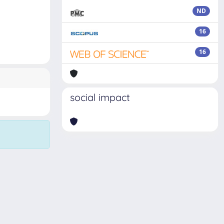
ND
16
16
social impact