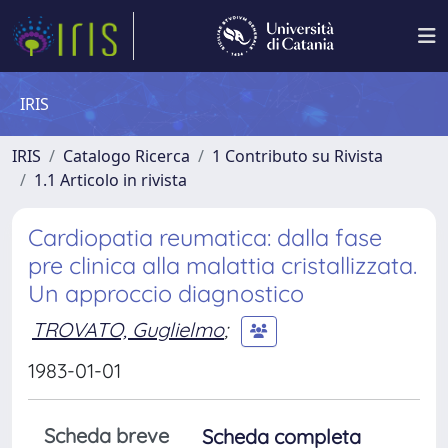
IRIS
IRIS
Catalogo Ricerca
1 Contributo su Rivista
1.1 Articolo in rivista
Cardiopatia reumatica: dalla fase
pre clinica alla malattia cristallizzata.
Un approccio diagnostico
TROVATO, Guglielmo
;
1983-01-01
Scheda breve
Scheda completa