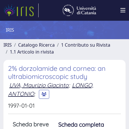
IRIS
IRIS
Catalogo Ricerca
1 Contributo su Rivista
1.1 Articolo in rivista
2% dorzolamide and cornea: an
ultrabiomicroscopic study
UVA, Maurizio Giacinto
;
LONGO,
ANTONIO
;
1997-01-01
Scheda breve
Scheda completa