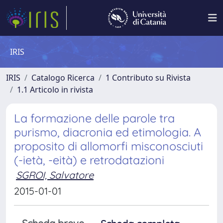
IRIS
IRIS
Catalogo Ricerca
1 Contributo su Rivista
1.1 Articolo in rivista
La formazione delle parole tra
purismo, diacronia ed etimologia. A
proposito di allomorfi misconosciuti
(-ietà, -eità) e retrodatazioni
SGROI, Salvatore
2015-01-01