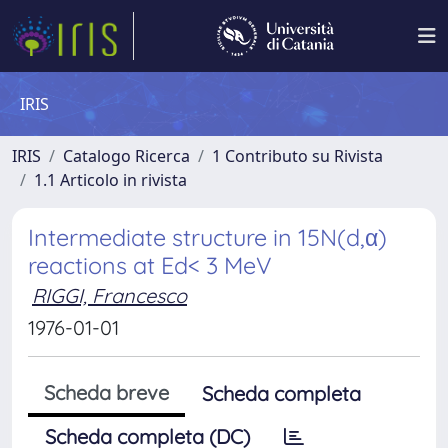
IRIS
IRIS
Catalogo Ricerca
1 Contributo su Rivista
1.1 Articolo in rivista
Intermediate structure in 15N(d,α)
reactions at Ed< 3 MeV
RIGGI, Francesco
1976-01-01
Scheda breve
Scheda completa
Scheda completa (DC)