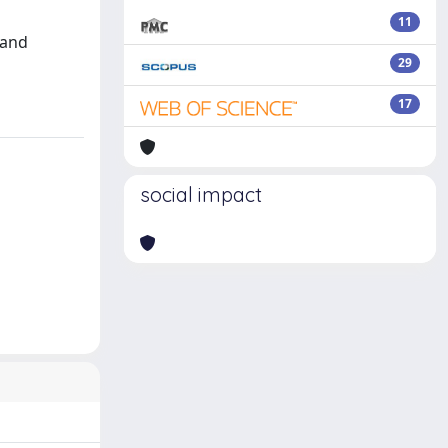
11
 and
29
17
social impact