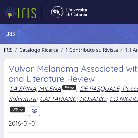
IRIS
IRIS
Catalogo Ricerca
1 Contributo su Rivista
1.1 Ar
Vulvar Melanoma Associated with
and Literature Review
LA SPINA, MILENA
;
DE PASQUALE, Rocc
Primo
Salvatore
;
CALTABIANO, ROSARIO
;
LO NIGRO
Ultimo
2016-01-01