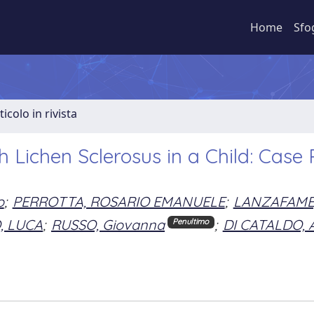
Home
Sfo
ticolo in rivista
 Lichen Sclerosus in a Child: Case
o
;
PERROTTA, ROSARIO EMANUELE
;
LANZAFAME
, LUCA
;
RUSSO, Giovanna
;
DI CATALDO, 
Penultimo