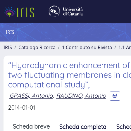
IRIS
IRIS
Catalogo Ricerca
1 Contributo su Rivista
1.1 Ar
“Hydrodynamic enhancement of th
two fluctuating membranes in clo
computational study”,
GRASSI, Antonio
;
RAUDINO, Antonio
2014-01-01
Scheda breve
Scheda completa
Sche