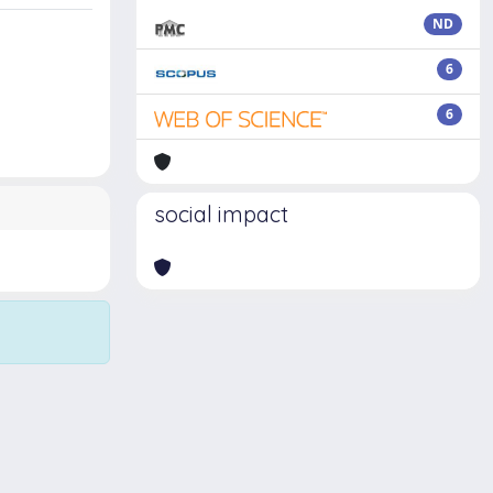
ND
6
6
social impact