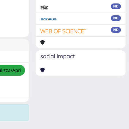
ND
ND
ND
social impact
lizza/Apri