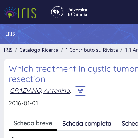
IRIS
IRIS
Catalogo Ricerca
1 Contributo su Rivista
1.1 Ar
Which treatment in cystic tumor
resection
GRAZIANO, Antonino
;
2016-01-01
Scheda breve
Scheda completa
Sched