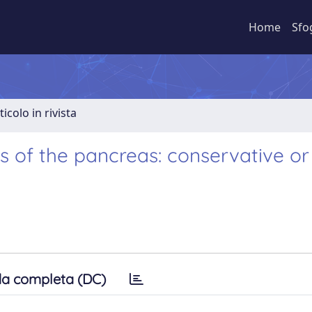
Home
Sfo
ticolo in rivista
s of the pancreas: conservative or
a completa (DC)