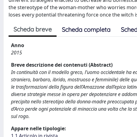
different strategies enacted to decrease and domesticate
the stereotype of the woman-mother who worries more a
loses every potential threatening force once the witch 
Scheda breve
Scheda completa
Sched
Anno
2015
Breve descrizione dei contenuti (Abstract)
In continuità con il modello greco, l’uomo occidentale ha edi
straniero, barbaro, ibrido, mostruoso e femminile) delle qual
le trasformazioni della figura dell’Amazzone dall’epica lati
diverse strategie messe in opera per depotenziare e addom
precipita nello stereotipo della donna-madre preoccupata pi
d’Arco perde ogni potenziale di minaccia una volta che la s
sul rogo.
Appare nelle tipologie:
1.1 Articolo in rivista