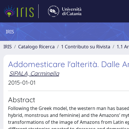
IRIS
IRIS
Catalogo Ricerca
1 Contributo su Rivista
1.1 Ar
Addomesticare l'alterità. Dalle
SIPALA, Carminella
2015-01-01
Abstract
Following the Greek model, the western man has based hi
hybrid, monstrous and feminine) and the Amazons’ myth 
transformations of the image of Amazons from Latin epic