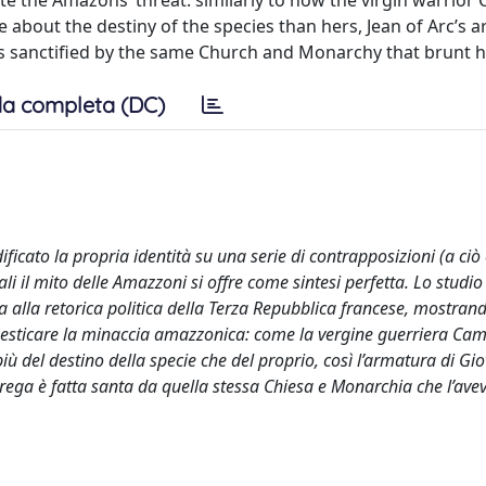
 the Amazons’ threat: similarly to how the virgin warrior C
bout the destiny of the species than hers, Jean of Arc’s 
is sanctified by the same Church and Monarchy that brunt h
a completa (DC)
ficato la propria identità su una serie di contrapposizioni (a ciò
i il mito delle Amazzoni si offre come sintesi perfetta. Lo studio
na alla retorica politica della Terza Repubblica francese, mostrand
esticare la minaccia amazzonica: come la vergine guerriera Cam
ù del destino della specie che del proprio, così l’armatura di G
trega è fatta santa da quella stessa Chiesa e Monarchia che l’av