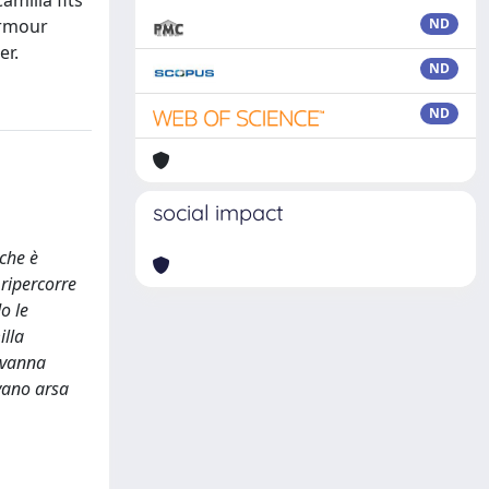
amilla fits
armour
ND
er.
ND
ND
social impact
 che è
 ripercorre
o le
illa
iovanna
evano arsa